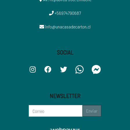
+56974790687
info@unacasadecarton.cl
SOCIAL
NEWSLETTER
Enviar