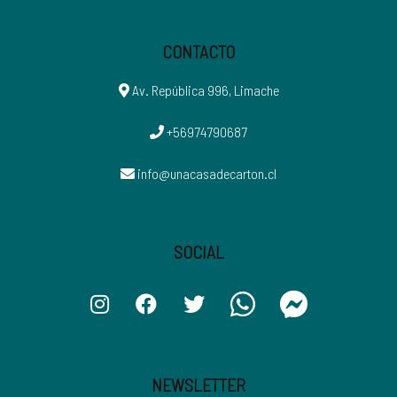
CONTACTO
Av. República 996, Limache
+56974790687
info@unacasadecarton.cl
SOCIAL
NEWSLETTER