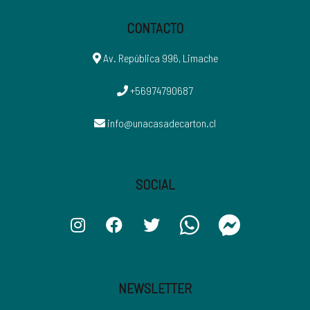
CONTACTO
Av. República 996, Limache
+56974790687
info@unacasadecarton.cl
SOCIAL
NEWSLETTER