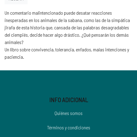
Un comentario malintencionado puede desatar reacciones
inesperadas en los animales de la sabana, como las de la simpática
jirafa de esta historia que, cansada de las palabras desagradables
del ciempiés, decide hacer algo drástico. ¿Qué pensarán los demás
animales?
Un libro sobre convivencia, tolerancia, enfados, malas intenciones y
paciencia.
INFO ADICIONAL
Quiénes somos
Términos y condiciones