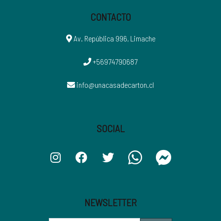
CONTACTO
Av. República 996, Limache
+56974790687
info@unacasadecarton.cl
SOCIAL
NEWSLETTER