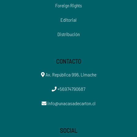
Foreign Rights
Editorial
Distribución
CONTACTO
Av. República 996, Limache
+56974790687
info@unacasadecarton.cl
SOCIAL