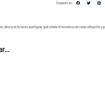
Compartir en:
es, ahora es tu turno averiguar qué siente el monstruo en cada situación y 
r...