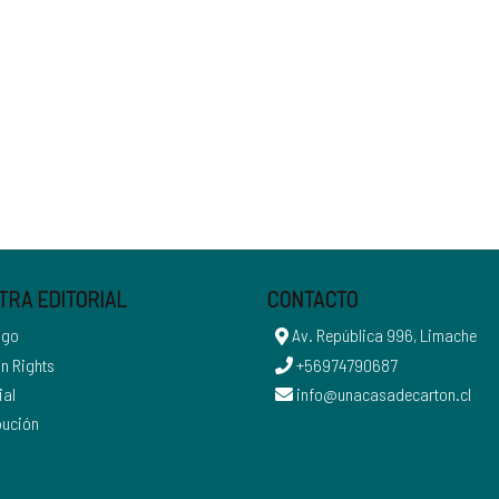
TRA EDITORIAL
CONTACTO
ogo
Av. República 996, Limache
n Rights
+56974790687
ial
info@unacasadecarton.cl
bución