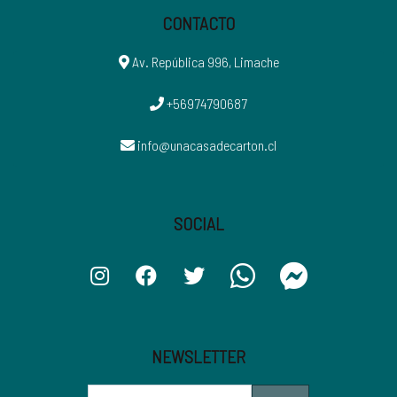
CONTACTO
Av. República 996, Limache
+56974790687
info@unacasadecarton.cl
SOCIAL
NEWSLETTER