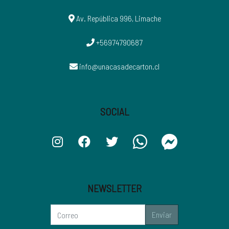
Av. República 996, Limache
+56974790687
info@unacasadecarton.cl
SOCIAL
NEWSLETTER
Enviar