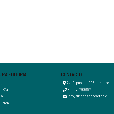
TRA EDITORIAL
CONTACTO
ogo
Av. República 996, Limache
n Rights
+56974790687
ial
info@unacasadecarton.cl
bución