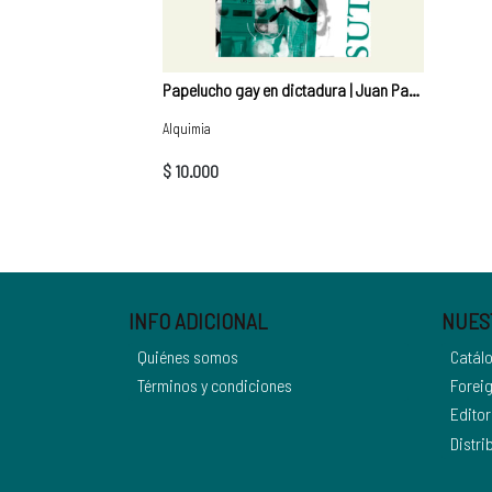
Papelucho gay en dictadura | Juan Pablo Sutherland
Alquimia
$ 10.000
INFO ADICIONAL
NUES
Quiénes somos
Catál
Términos y condiciones
Foreig
Editor
Distri