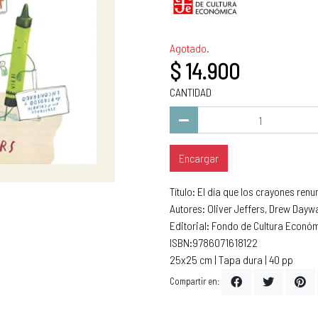
Agotado.
$ 14.900
CANTIDAD
Encargar
Título: El día que los crayones ren
Autores: Oliver Jeffers, Drew Daywa
Editorial: Fondo de Cultura Econó
ISBN:9786071618122
25x25 cm | Tapa dura | 40 pp
Compartir en: