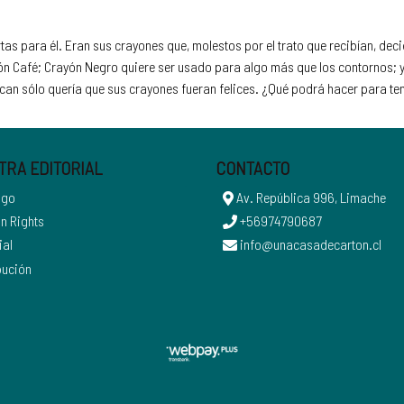
rtas para él. Eran sus crayones que, molestos por el trato que recibían, de
n Café; Crayón Negro quiere ser usado para algo más que los contornos; y 
ncan sólo quería que sus crayones fueran felices. ¿Qué podrá hacer para te
TRA EDITORIAL
CONTACTO
ogo
Av. República 996, Limache
n Rights
+56974790687
ial
info@unacasadecarton.cl
bución