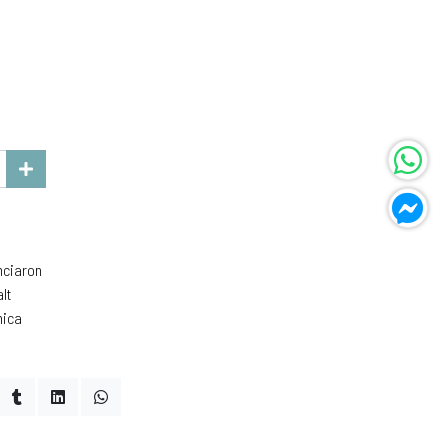
unciaron
lt
mica