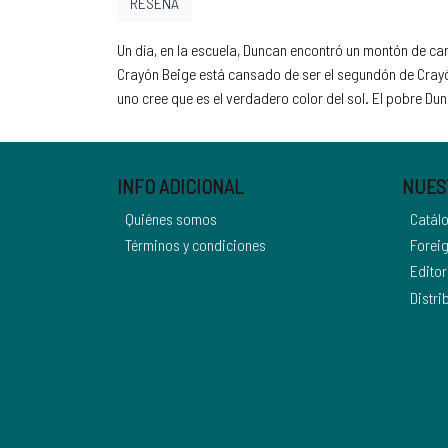
RESEÑA
Un día, en la escuela, Duncan encontró un montón de ca
Crayón Beige está cansado de ser el segundón de Crayó
uno cree que es el verdadero color del sol. El pobre Du
INFO ADICIONAL
NUES
Quiénes somos
Catál
Términos y condiciones
Foreig
Editor
Distri