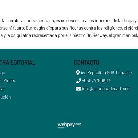
la literatura norteamericana, es un descenso a los infiernos de la droga y
za ni futuro. Burroughs dispara sus flechas contra las religiones, el ejércit
a y la psiquiatría representada por el siniestro Dr. Benway, el gran manipula
TRA EDITORIAL
CONTACTO
ogo
Av. República 996, Limache
n Rights
+56974790687
ial
info@unacasadecarton.cl
bución