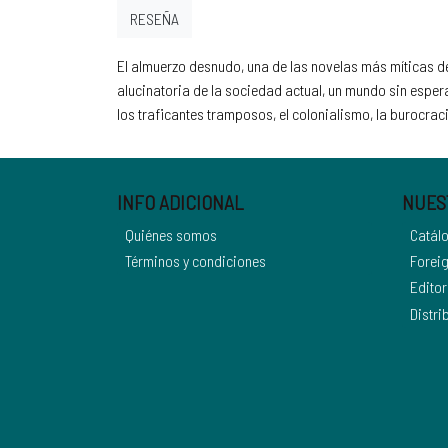
RESEÑA
El almuerzo desnudo, una de las novelas más míticas de 
alucinatoria de la sociedad actual, un mundo sin esperan
los traficantes tramposos, el colonialismo, la burocraci
INFO ADICIONAL
NUES
Quiénes somos
Catál
Términos y condiciones
Foreig
Editor
Distri