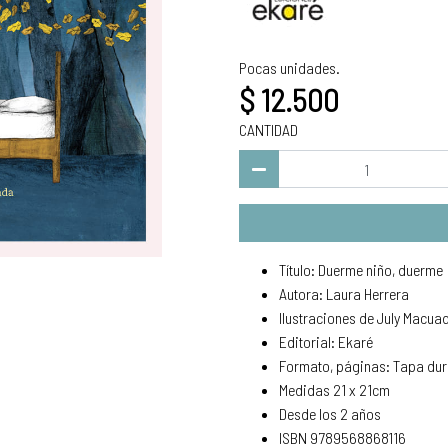
Pocas unidades.
$ 12.500
CANTIDAD
Título: Duerme niño, duerme
Autora: Laura Herrera
Ilustraciones de July Macua
Editorial: Ekaré
Formato, páginas: Tapa dura
Medidas 21 x 21cm
Desde los 2 años
ISBN 9789568868116