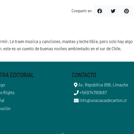
Compartir en:
mir. Le traen música y canciones, mantas y leche tibia, pero solo hay algo
h, este es un cuento de buenas noches ambientado en el sur de Chile.
TRA EDITORIAL
CONTACTO
ogo
Av. República 996, Limache
n Rights
+56974790687
ial
info@unacasadecarton.cl
bución