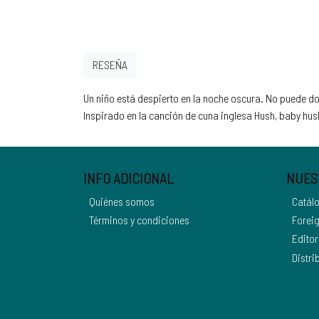
RESEÑA
Un niño está despierto en la noche oscura. No puede dor
Inspirado en la canción de cuna inglesa Hush, baby hus
INFO ADICIONAL
NUES
Quiénes somos
Catál
Términos y condiciones
Foreig
Editor
Distri