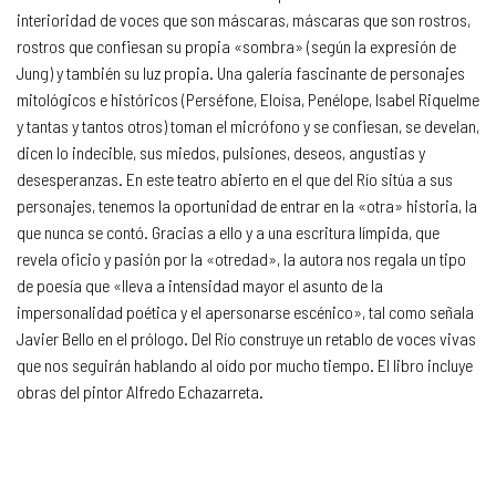
interioridad de voces que son máscaras, máscaras que son rostros,
rostros que confiesan su propia «sombra» (según la expresión de
Jung) y también su luz propia. Una galería fascinante de personajes
mitológicos e históricos (Perséfone, Eloísa, Penélope, Isabel Riquelme
y tantas y tantos otros) toman el micrófono y se confiesan, se develan,
dicen lo indecible, sus miedos, pulsiones, deseos, angustias y
desesperanzas. En este teatro abierto en el que del Río sitúa a sus
personajes, tenemos la oportunidad de entrar en la «otra» historia, la
que nunca se contó. Gracias a ello y a una escritura límpida, que
revela oficio y pasión por la «otredad», la autora nos regala un tipo
de poesía que «lleva a intensidad mayor el asunto de la
impersonalidad poética y el apersonarse escénico», tal como señala
Javier Bello en el prólogo. Del Río construye un retablo de voces vivas
que nos seguirán hablando al oído por mucho tiempo. El libro incluye
obras del pintor Alfredo Echazarreta.