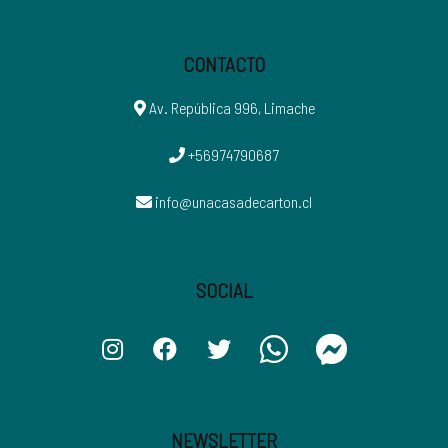
CONTACTO
Av. República 996, Limache
+56974790687
info@unacasadecarton.cl
SOCIAL
NEWSLETTER