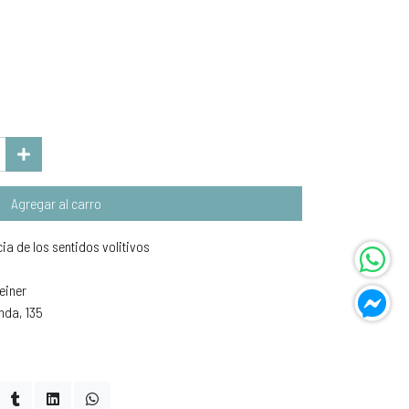
Agregar al carro
cia de los sentidos volitivos
teiner
nda, 135