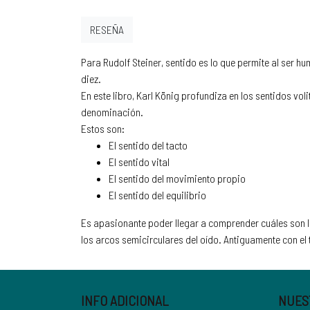
RESEÑA
Para Rudolf Steiner, sentido es lo que permite al ser 
diez.
En este libro, Karl König profundiza en los sentidos vo
denominación.
Estos son:
El sentido del tacto
El sentido vital
El sentido del movimiento propio
El sentido del equilibrio
Es apasionante poder llegar a comprender cuáles son l
los arcos semicirculares del oído. Antiguamente con
INFO ADICIONAL
NUES