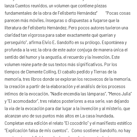
lanza Cuentos reunidos, un volumen que contiene piezas
fundamentales de la obra de Felisberto Hernández" “Pocas cosas
parecen más móviles, inseguras o dispuestas a fugarse que la
literatura de Felisberto Hernández. Pero pocos autores tuvieron una
claridad tan vigorosa para saber exactamente qué querían y
perseguirlo”, afirma Elvio E. Gandolfo en su prólogo. Espontánea y
profunda a la vez, la obra de este autor conjuga de manera única el
sentido del humor y la angustia, el recuerdo y la invención. Este
volumen reúne parte de sus textos más significativos. Por los
tiempos de Clemente Colling, El caballo pedido y Tierras de la
memoria, tres libros donde se exploran los recovecos de la memoria,
la creación a partir de la elaboración y el análisis de los procesos
íntimos de la evocación. “Nadie encendía las lámparas”, “Menos Julia”
y “El acomodador”, tres relatos posteriores a esa serie, van dejando
la vía de la evocación para dar lugar a la invención y al misterio, que
alcanzan uno de sus puntos más altos en La casa inundada.
Completan esta edición el relato “El cocodrilo” y el manifiesto estético
“Explicación falsa de mis cuentos”. Como sostiene Gandolfo, no hay