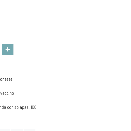
poneses
aveccino
nda con solapas, 100