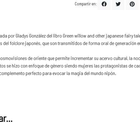
Compartir en:
da por Gladys González del libro Green willow and other japanese fairy tales 
 del folclore japonés, que son transmitidos de forma oral de generación en
 cosmovisiones de oriente que permite incrementar su acervo cultural, la noc
entos se hizo con enfoque de género siendo mujeres las protagonistas de ca
 complemento perfecto para evocar la magia del mundo nipón.
r...