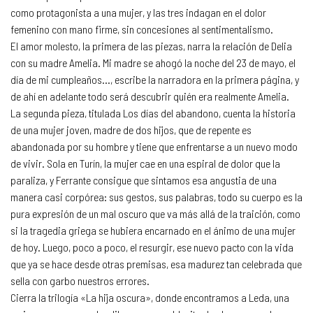
como protagonista a una mujer, y las tres indagan en el dolor
femenino con mano firme, sin concesiones al sentimentalismo.
El amor molesto, la primera de las piezas, narra la relación de Delia
con su madre Amelia. Mi madre se ahogó la noche del 23 de mayo, el
día de mi cumpleaños..., escribe la narradora en la primera página, y
de ahí en adelante todo será descubrir quién era realmente Amelia.
La segunda pieza, titulada Los días del abandono, cuenta la historia
de una mujer joven, madre de dos hijos, que de repente es
abandonada por su hombre y tiene que enfrentarse a un nuevo modo
de vivir. Sola en Turín, la mujer cae en una espiral de dolor que la
paraliza, y Ferrante consigue que sintamos esa angustia de una
manera casi corpórea: sus gestos, sus palabras, todo su cuerpo es la
pura expresión de un mal oscuro que va más allá de la traición, como
si la tragedia griega se hubiera encarnado en el ánimo de una mujer
de hoy. Luego, poco a poco, el resurgir, ese nuevo pacto con la vida
que ya se hace desde otras premisas, esa madurez tan celebrada que
sella con garbo nuestros errores.
Cierra la trilogía «La hija oscura», donde encontramos a Leda, una