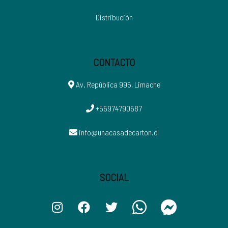
Distribución
CONTACTO
Av. República 996, Limache
+56974790687
info@unacasadecarton.cl
SOCIAL