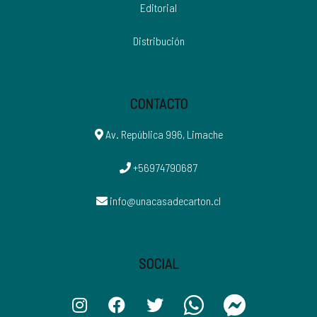
Editorial
Distribución
CONTACTO
Av. República 996, Limache
+56974790687
info@unacasadecarton.cl
SOCIAL