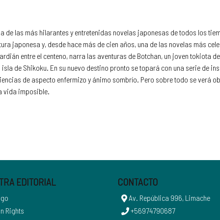
una de las más hilarantes y entretenidas novelas japonesas de todos los tie
atura japonesa y, desde hace más de cien años, una de las novelas más cele
dián entre el centeno, narra las aventuras de Botchan, un joven tokiota de
isla de Shikoku. En su nuevo destino pronto se topará con una serie de ins
iencias de aspecto enfermizo y ánimo sombrío. Pero sobre todo se verá obl
a vida imposible.
TRA EDITORIAL
CONTACTO
ogo
Av. República 996, Limache
n Rights
+56974790687