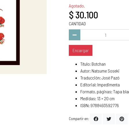
Agotado.
$ 30.100
CANTIDAD
Encargar
Título: Botchan
Autor: Natsume Soseki
Traducción: José Pazó
Editorial: Impedimenta
Formato, páginas: Tapa bla
Medidas: 13 × 20 cm
ISBN: 9788493592776
Compartir en: