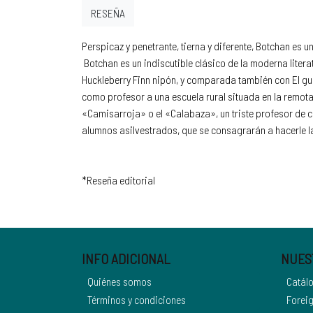
RESEÑA
Perspicaz y penetrante, tierna y diferente, Botchan es 
Botchan es un indiscutible clásico de la moderna liter
Huckleberry Finn nipón, y comparada también con El guar
como profesor a una escuela rural situada en la remota 
«Camisarroja» o el «Calabaza», un triste profesor de c
alumnos asilvestrados, que se consagrarán a hacerle l
*Reseña editorial
INFO ADICIONAL
NUES
Quiénes somos
Catál
Términos y condiciones
Foreig