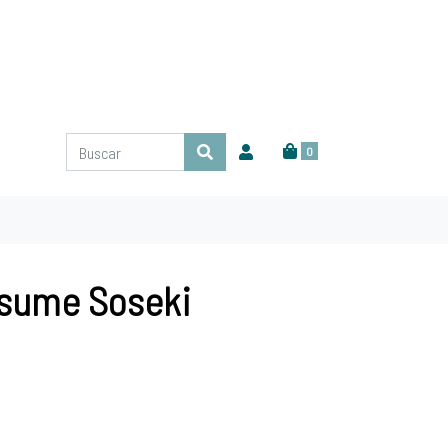
0
tsume Soseki