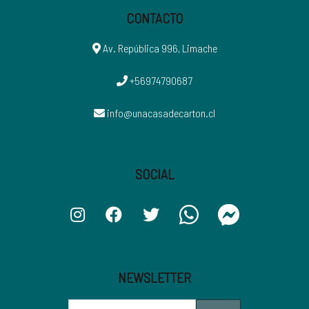
CONTACTO
Av. República 996, Limache
+56974790687
info@unacasadecarton.cl
SOCIAL
NEWSLETTER