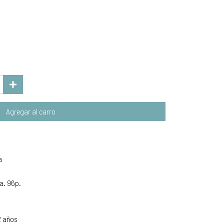
Agregar al carro
a
a. 96p.
2 años