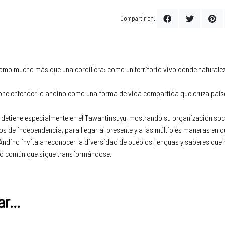
Compartir en:
omo mucho más que una cordillera: como un territorio vivo donde naturaleza
ropone entender lo andino como una forma de vida compartida que cruza país
e detiene especialmente en el Tawantinsuyu, mostrando su organización soci
os de independencia, para llegar al presente y a las múltiples maneras en q
Andino invita a reconocer la diversidad de pueblos, lenguas y saberes que
dad común que sigue transformándose.
r...