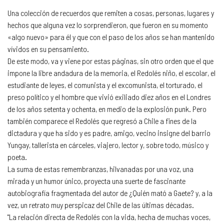
Una colección de recuerdos que remiten a cosas, personas, lugares y
hechos que alguna vez lo sorprendieron, que fueron en su momento
«algo nuevo» para él y que con el paso de los años se han mantenido
vívidos en su pensamiento.
De este modo, va y viene por estas páginas, sin otro orden que el que
impone la libre andadura de la memoria, el Redolés niño, el escolar, el
estudiante de leyes, el comunista y el excomunista, el torturado, el
preso político y el hombre que vivió exiliado diez años en el Londres
de los años setenta y ochenta, en medio de la explosión punk. Pero
también comparece el Redolés que regresó a Chile a fines de la
dictadura y que ha sido y es padre, amigo, vecino insigne del barrio
Yungay, tallerista en cárceles, viajero, lector y, sobre todo, músico y
poeta.
La suma de estas remembranzas, hilvanadas por una voz, una
mirada y un humor único, proyecta una suerte de fascinante
autobiografía fragmentada del autor de ¿Quién mató a Gaete? y, a la
vez, un retrato muy perspicaz del Chile de las últimas décadas.
"La relación directa de Redolés con la vida, hecha de muchas voces,