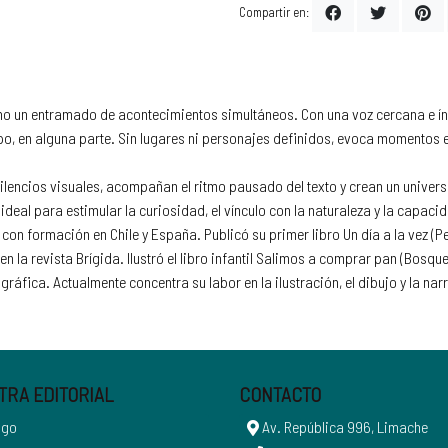
Compartir en:
como un entramado de acontecimientos simultáneos. Con una voz cercana e 
po, en alguna parte. Sin lugares ni personajes definidos, evoca momentos es
silencios visuales, acompañan el ritmo pausado del texto y crean un univer
 ideal para estimular la curiosidad, el vínculo con la naturaleza y la capa
con formación en Chile y España. Publicó su primer libro Un día a la vez (
n la revista Brígida. Ilustró el libro infantil Salimos a comprar pan (Bosqu
gráfica. Actualmente concentra su labor en la ilustración, el dibujo y la na
TRA EDITORIAL
CONTACTO
ogo
Av. República 996, Limache