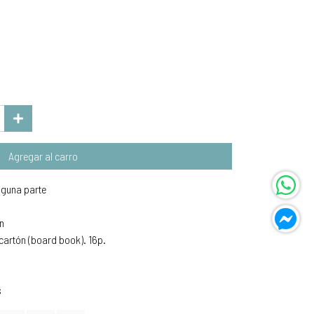
Agregar al carro
lguna parte
ón
cartón (board book). 16p.
s