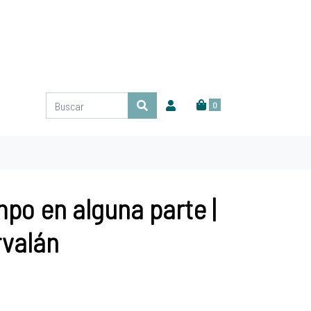
0
po en alguna parte |
rvalán